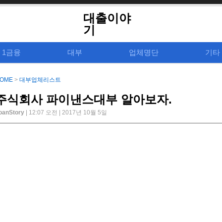
대출이야
기
1금융
대부
업체명단
기타
OME
>
대부업체리스트
주식회사 파이낸스대부 알아보자.
oanStory
| 12:07 오전 | 2017년 10월 5일