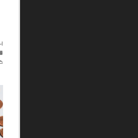
니
를
스