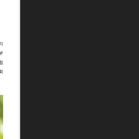
지
부
험
회