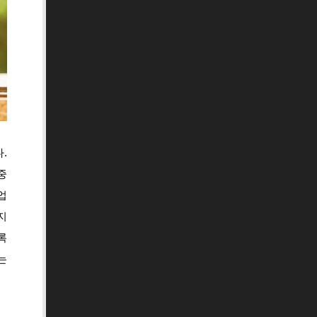
.
중
업
지
록
는