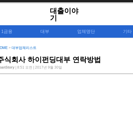
대출이야
기
1금융
대부
업체명단
기타
OME
>
대부업체리스트
주식회사 하이펀딩대부 연락방법
oanStory
| 8:51 오전 | 2017년 9월 30일