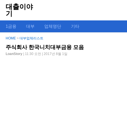
대출이야
기
1금융
대부
업체명단
기타
HOME
>
대부업체리스트
주식회사 한국니치대부금융 모음
LoanStory
| 11:30 오전 | 2017년 8월 1일