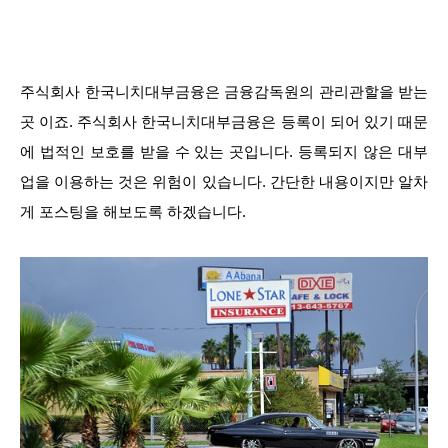
주식회사 한국니치대부금융은 금융감독원의 관리관할을 받는
곳 이죠. 주식회사 한국니치대부금융은 등록이 되어 있기 때문
에 법적인 보호를 받을 수 있는 곳입니다. 등록되지 않은 대부
업을 이용하는 것은 위험이 있습니다. 간단한 내용이지만 알차
게 포스팅을 해보도록 하겠습니다.