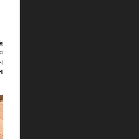
엠
핀
지
에