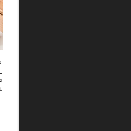
이
는
체
있