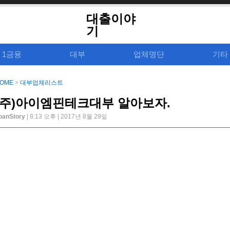
대출이야
기
1금융
대부
업체명단
기타
OME
>
대부업체리스트
(주)아이엠핀테크대부 알아보자.
oanStory
| 8:13 오후 | 2017년 8월 29일