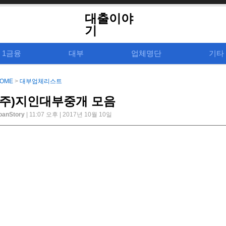
대출이야
기
1금융
대부
업체명단
기타
OME
>
대부업체리스트
(주)지인대부중개 모음
oanStory
| 11:07 오후 | 2017년 10월 10일