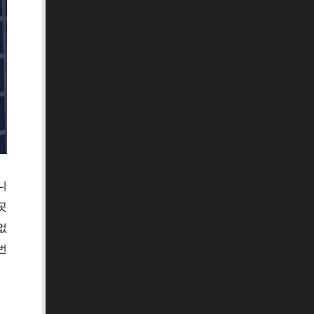
니
곳
없
번