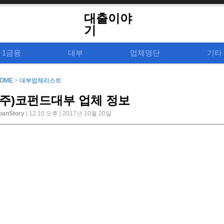
대출이야
기
1금융
대부
업체명단
기타
OME
>
대부업체리스트
(주)코펀드대부 업체 정보
oanStory
| 12:10 오후 | 2017년 10월 20일