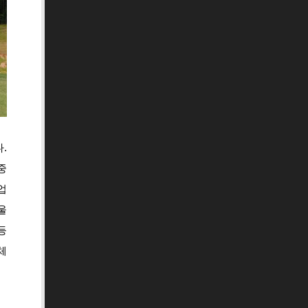
.
중
업
울
등
체