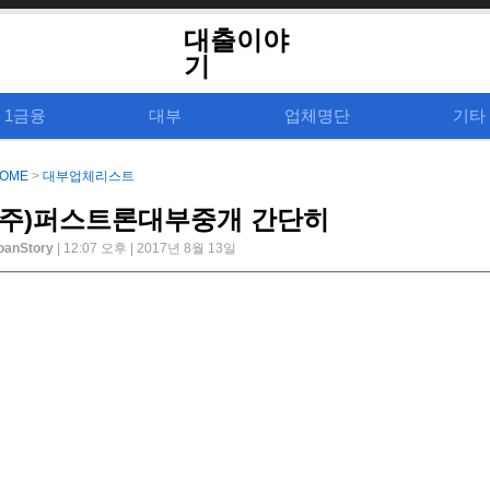
대출이야
기
1금융
대부
업체명단
기타
OME
>
대부업체리스트
(주)퍼스트론대부중개 간단히
oanStory
| 12:07 오후 | 2017년 8월 13일