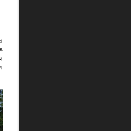
체
용
해
게