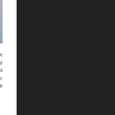
하
성
3
는
맞