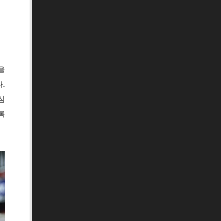
을
.
심
록