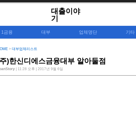
대출이야
기
1금융
대부
업체명단
기타
OME
>
대부업체리스트
(주)한신디에스금융대부 알아둘점
oanStory
| 11:28 오후 | 2017년 9월 6일