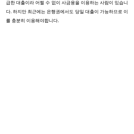
급한 대출이라 어쩔 수 없이 사금융을 이용하는 사람이 있습니
다. 하지만 최근에는 은행권에서도 당일 대출이 가능하므로 이
를 충분히 이용해야합니다.