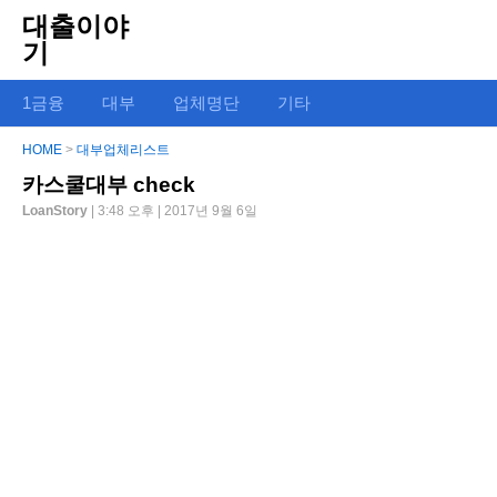
대출이야
기
1금융
대부
업체명단
기타
HOME
>
대부업체리스트
카스쿨대부 check
LoanStory
| 3:48 오후 | 2017년 9월 6일