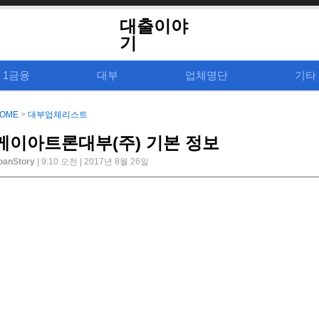
대출이야
기
1금융
대부
업체명단
기타
OME
>
대부업체리스트
케이아트론대부(주) 기본 정보
oanStory
| 9:10 오전 | 2017년 8월 26일