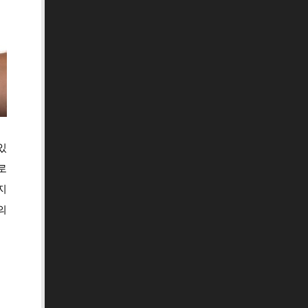
있
로
지
의