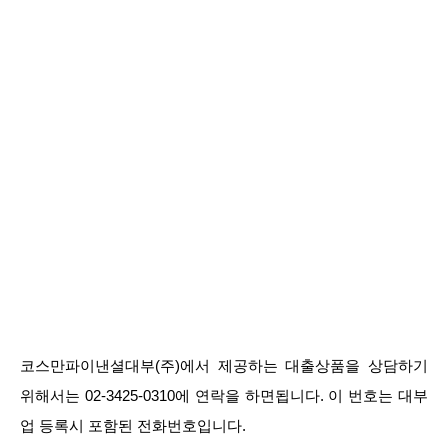
코스만파이낸셜대부(주)에서 제공하는 대출상품을 상담하기
위해서는 02-3425-0310에 연락을 하면됩니다. 이 번호는 대부
업 등록시 포함된 전화번호입니다.