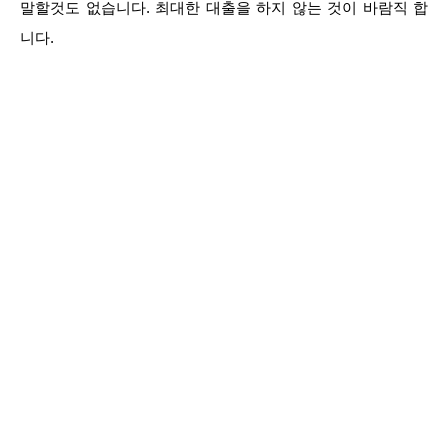
말할것도 없습니다. 최대한 대출을 하지 않는 것이 바람직 합
니다.