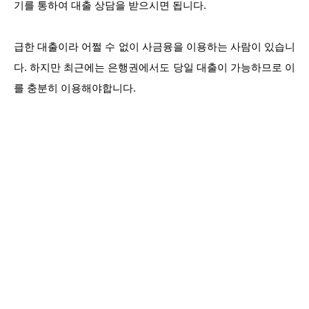
기를 통하여 대출 상담을 받으시면 됩니다.
급한 대출이라 어쩔 수 없이 사금융을 이용하는 사람이 있습니
다. 하지만 최근에는 은행권에서도 당일 대출이 가능하므로 이
를 충분히 이용해야합니다.