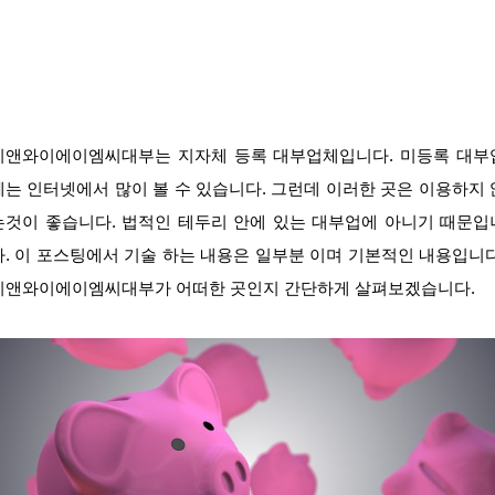
티앤와이에이엠씨대부는 지자체 등록 대부업체입니다. 미등록 대부
체는 인터넷에서 많이 볼 수 있습니다. 그런데 이러한 곳은 이용하지 
는것이 좋습니다. 법적인 테두리 안에 있는 대부업에 아니기 때문입
다. 이 포스팅에서 기술 하는 내용은 일부분 이며 기본적인 내용입니다
티앤와이에이엠씨대부가 어떠한 곳인지 간단하게 살펴보겠습니다.