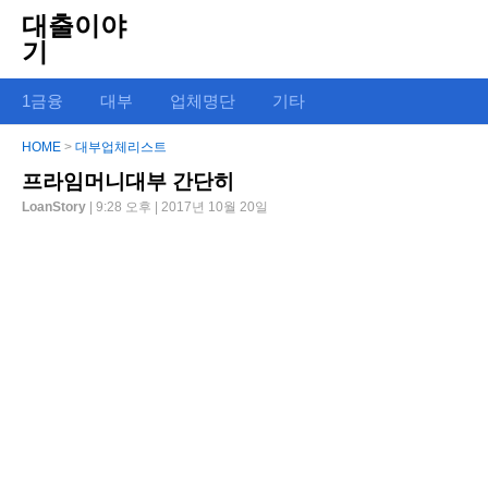
대출이야
기
1금융
대부
업체명단
기타
HOME
>
대부업체리스트
프라임머니대부 간단히
LoanStory
| 9:28 오후 | 2017년 10월 20일