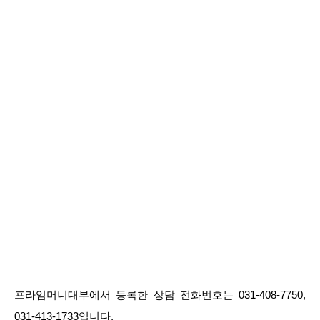
프라임머니대부에서 등록한 상담 전화번호는 031-408-7750,
031-413-1733입니다.