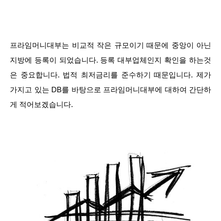
프라임머니대부는 비교적 작은 규모이기 때문에 중앙이 아닌
지방에 등록이 되었습니다. 등록 대부업체인지 확인을 하는것
은 중요합니다. 법적 최저금리를 준수하기 때문입니다. 제가
가지고 있는 DB를 바탕으로 프라임머니대부에 대하여 간단하
게 적어보겠습니다.