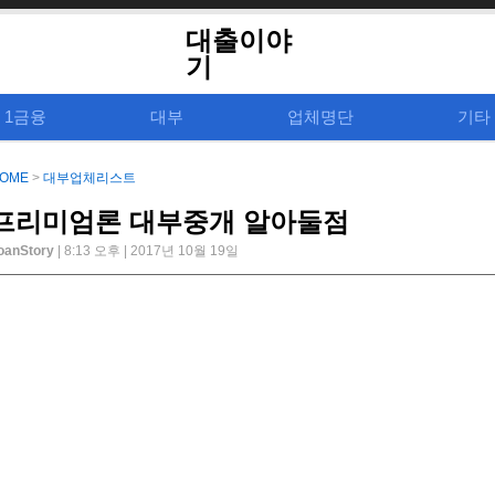
대출이야
기
1금융
대부
업체명단
기타
OME
>
대부업체리스트
프리미엄론 대부중개 알아둘점
oanStory
| 8:13 오후 | 2017년 10월 19일