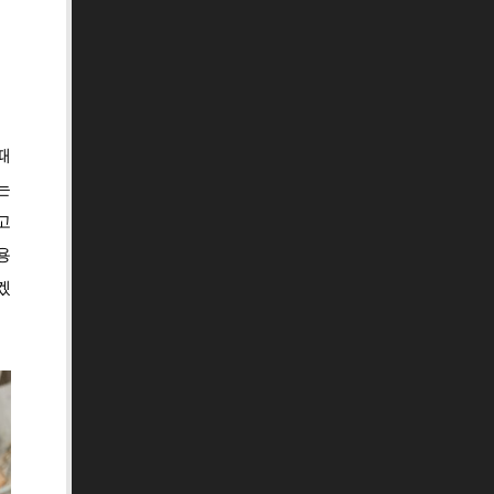
때
는
고
용
겠