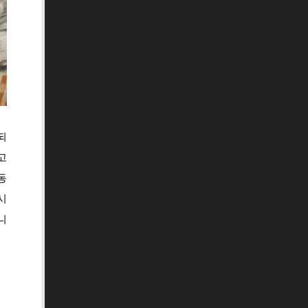
되
고
동
시
니