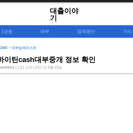
대출이야
기
1금융
대부
업체명단
기타
OME
>
대부업체리스트
하이틴cash대부중개 정보 확인
oanStory
| 1:21 오전 | 2017년 9월 29일