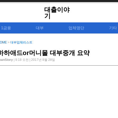
대출이야
기
1금융
대부
업체명단
기타
OME
>
대부업체리스트
하하애드or머니몰 대부중개 요약
oanStory
| 9:18 오전 | 2017년 8월 28일