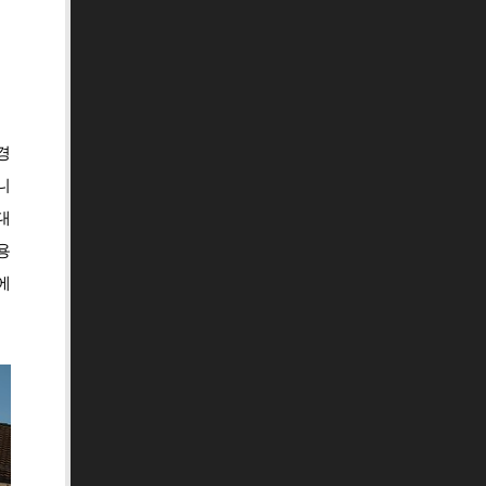
경
니
대
용
에