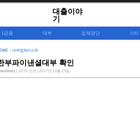
대출이야
기
1금융
대부
업체명단
기타
OME
>
대부업체리스트
한부파이낸셜대부 확인
oanStory
| 10:53 오전 | 2017년 10월 23일