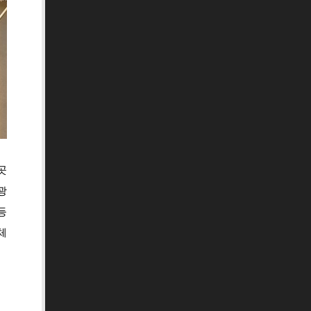
곳
광
등
체