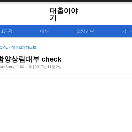
대출이야
기
1금융
대부
업체명단
기타
OME
>
대부업체리스트
함양상림대부 check
oanStory
| 1:00 오후 | 2017년 11월 2일