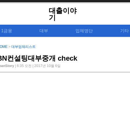
대출이야
기
1금융
대부
업체명단
기타
OME
>
대부업체리스트
BN컨설팅대부중개 check
oanStory
| 6:35 오전 | 2017년 10월 6일