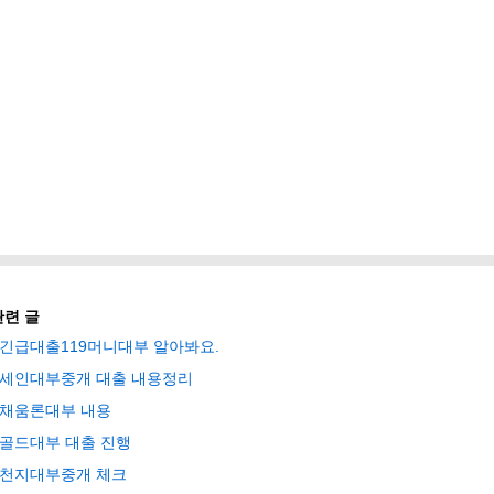
관련 글
긴급대출119머니대부 알아봐요.
세인대부중개 대출 내용정리
채움론대부 내용
골드대부 대출 진행
천지대부중개 체크