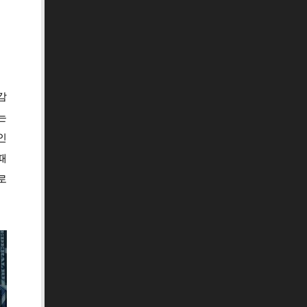
감
는
인
때
로