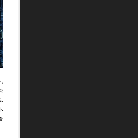
,
중
.
.
중