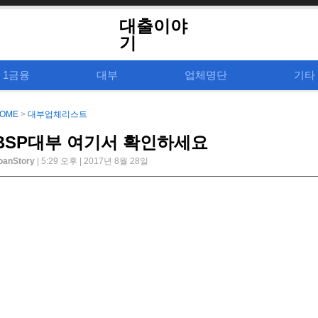
대출이야
기
1금융
대부
업체명단
기타
OME
>
대부업체리스트
BSP대부 여기서 확인하세요
oanStory
| 5:29 오후 | 2017년 8월 28일