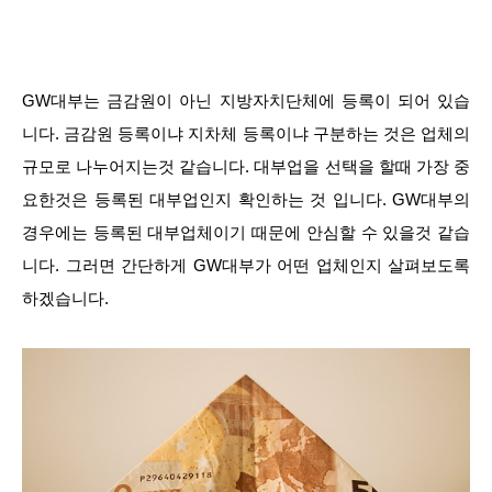
GW대부는 금감원이 아닌 지방자치단체에 등록이 되어 있습
니다. 금감원 등록이냐 지차체 등록이냐 구분하는 것은 업체의
규모로 나누어지는것 같습니다. 대부업을 선택을 할때 가장 중
요한것은 등록된 대부업인지 확인하는 것 입니다. GW대부의
경우에는 등록된 대부업체이기 때문에 안심할 수 있을것 같습
니다. 그러면 간단하게 GW대부가 어떤 업체인지 살펴보도록
하겠습니다.