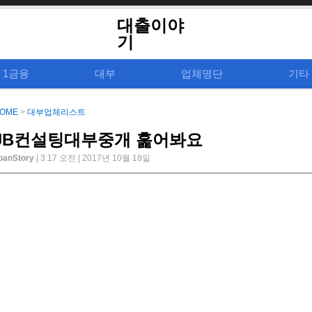
대출이야
기
1금융
대부
업체명단
기타
OME
>
대부업체리스트
JB컨설팅대부중개 훑어봐요
oanStory
| 3:17 오전 | 2017년 10월 18일