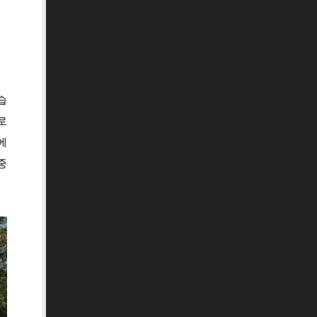
습
로
에
중