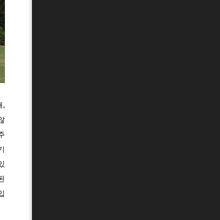
,
않
주
기
있
된
입