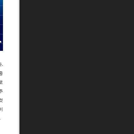
.
중
로
주
것
이
.