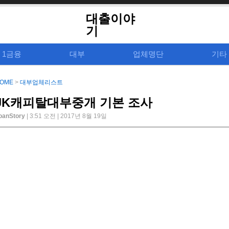
대출이야
기
1금융
대부
업체명단
기타
OME
>
대부업체리스트
JK캐피탈대부중개 기본 조사
oanStory
| 3:51 오전 | 2017년 8월 19일