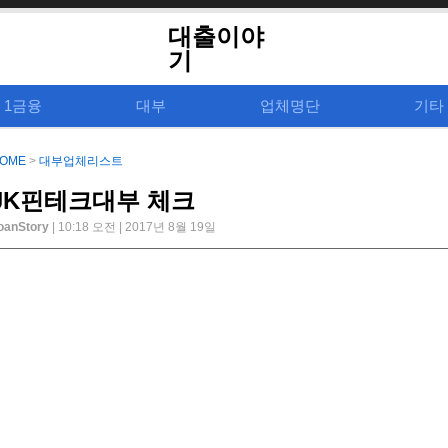
대출이야
기
1금융
대부
업체명단
기타
OME
>
대부업체리스트
JK핀테크대부 체크
oanStory
| 10:18 오전 | 2017년 8월 19일