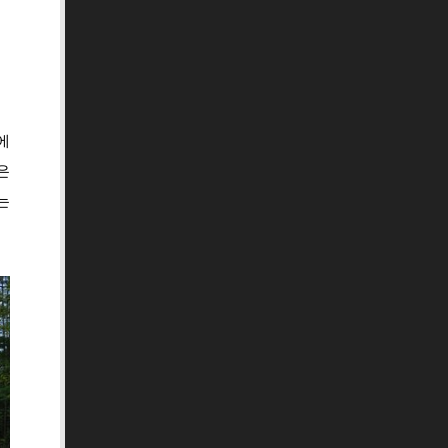
에
은
는