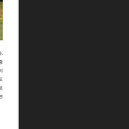
.
중
이
도
또
번