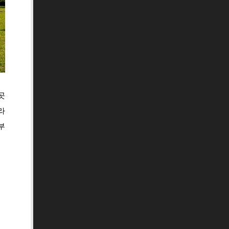
곳
라
부