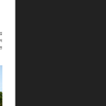
업
저
떤