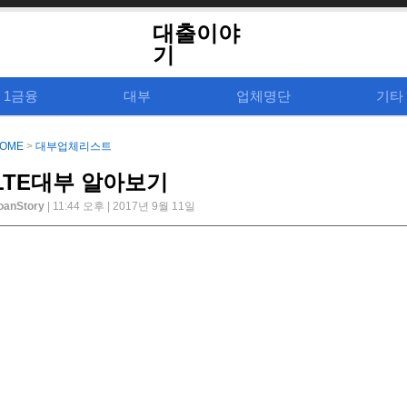
대출이야
기
1금융
대부
업체명단
기타
OME
>
대부업체리스트
LTE대부 알아보기
oanStory
| 11:44 오후 | 2017년 9월 11일