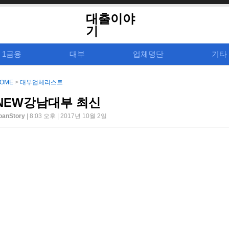
대출이야
기
1금융
대부
업체명단
기타
OME
>
대부업체리스트
NEW강남대부 최신
oanStory
| 8:03 오후 | 2017년 10월 2일