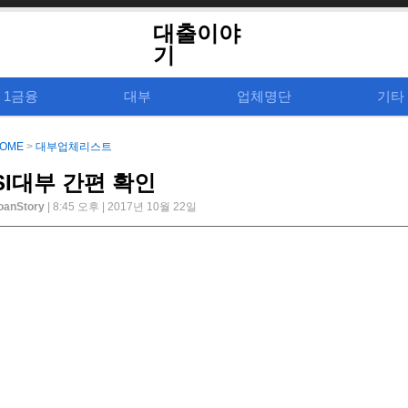
대출이야
기
1금융
대부
업체명단
기타
OME
>
대부업체리스트
SI대부 간편 확인
oanStory
| 8:45 오후 | 2017년 10월 22일