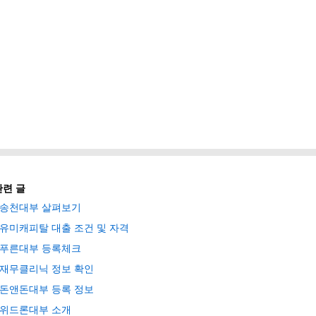
관련 글
송천대부 살펴보기
유미캐피탈 대출 조건 및 자격
푸른대부 등록체크
재무클리닉 정보 확인
돈앤돈대부 등록 정보
위드론대부 소개