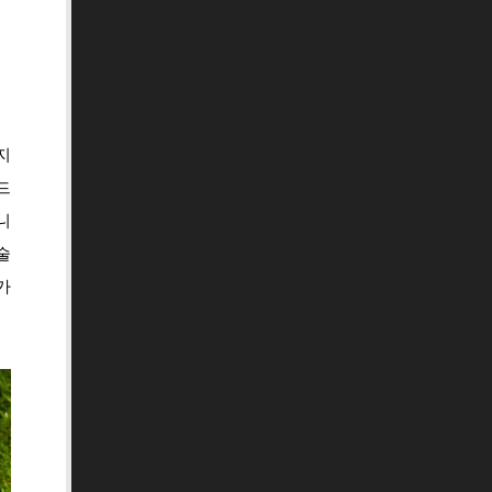
지
드
니
술
가