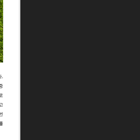
.
중
로
고
번
를