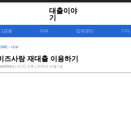
대출이야
기
1금융
대부
업체명단
기타
OME
>
대부
미즈사랑 재대출 이용하기
oanStory
| 12:31 오후 | 2016년 11월 1일