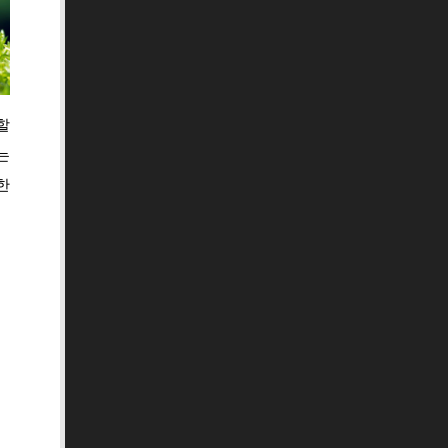
할
는
한