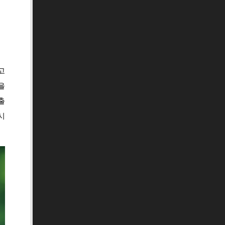
고
을
출
시