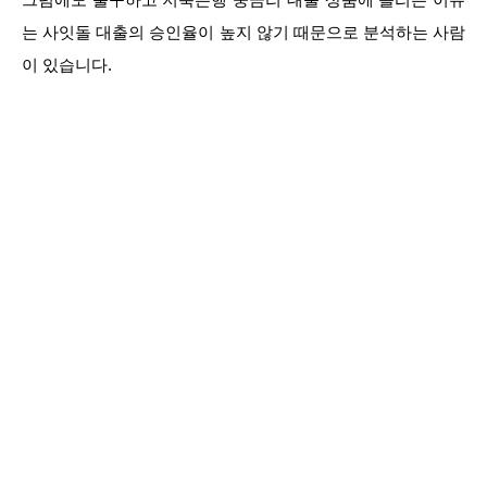
는 사잇돌 대출의 승인율이 높지 않기 때문으로 분석하는 사람
이 있습니다.