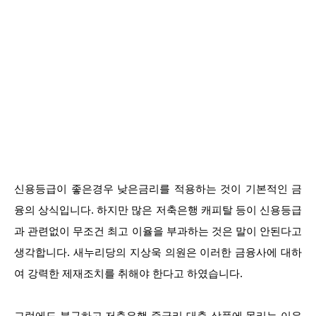
신용등급이 좋은경우 낮은금리를 적용하는 것이 기본적인 금
융의 상식입니다. 하지만 많은 저축은행 캐피탈 등이 신용등급
과 관련없이 무조건 최고 이율을 부과하는 것은 말이 안된다고
생각합니다. 새누리당의 지상욱 의원은 이러한 금융사에 대하
여 강력한 제재조치를 취해야 한다고 하였습니다.
그럼에도 불구하고 저축은행 중금리 대출 상품에 몰리는 이유